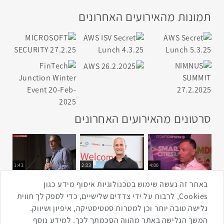
תמונות מהאירועים האחרונים
סרטונים מהאירועים האחרונים
1:43
2:33
4:00
כנס ערים חכמות
כנס מפעיל
כנס בריאות דיגיטלית
באתר זה נעשה שימוש בטכנולוגיות איסוף מידע כגון
Cookies, לרבות על ידי צדדים שלישיים, כדי לספק לך חווית
גלישה טובה יותר וכן למטרות סטטיסטיקה, איפיון ושיווק.
2:32
1:14
3:52
המשך הגלישה באתר מהווה הסכמתך לכך. למידע נוסף
כנס RPA
כנס בינת יערות הכרמל
כנס F5