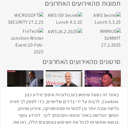
תמונות מהאירועים האחרונים
סרטונים מהאירועים האחרונים
1:43
2:33
4:00
כנס ערים חכמות
כנס מפעיל
כנס בריאות דיגיטלית
באתר זה נעשה שימוש בטכנולוגיות איסוף מידע כגון
Cookies, לרבות על ידי צדדים שלישיים, כדי לספק לך חווית
גלישה טובה יותר וכן למטרות סטטיסטיקה, איפיון ושיווק.
2:32
1:14
3:52
המשך הגלישה באתר מהווה הסכמתך לכך. למידע נוסף
כנס RPA
כנס בינת יערות הכרמל
כנס F5
בנושא ואפשרות לנהל את השימוש באמצעים הללו, ראו את